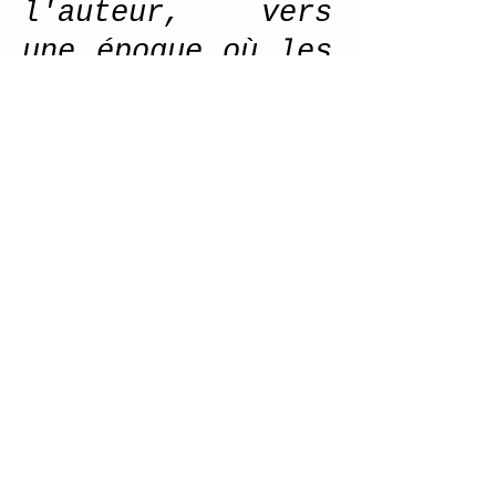
l'auteur, vers
une époque où les
histoires sont
des gestes, les
mots des musiques
et les vies des
échos.
Les illustrations
et lettrines qui
ornent les débuts
de chapitres sont
toujours signées
MAREL; le papier