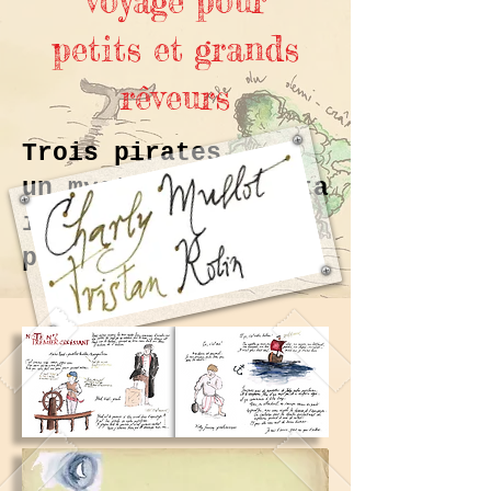
voyage pour
petits et grands
rêveurs
Trois pirates,
un mystérieux capita
ine et un rêve à
poursuive...