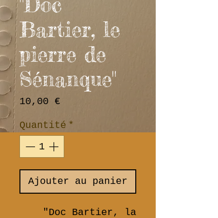
"Doc
Bartier, le
pierre de
Sénanque"
Prix
10,00 €
Quantité
*
Ajouter au panier
"Doc Bartier, la